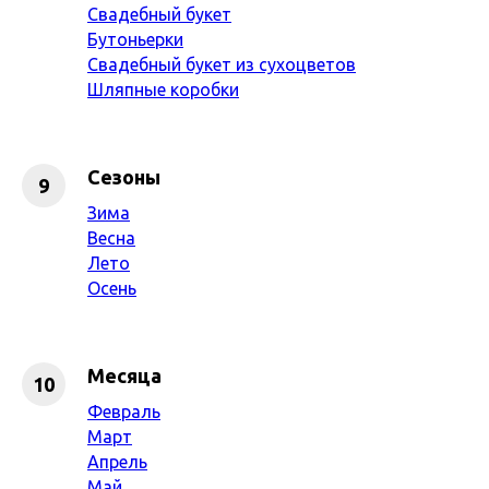
Свадебный букет
Бутоньерки
Свадебный букет из сухоцветов
Шляпные коробки
Сезоны
Зима
Весна
Лето
Осень
Месяца
Февраль
Март
Апрель
Май