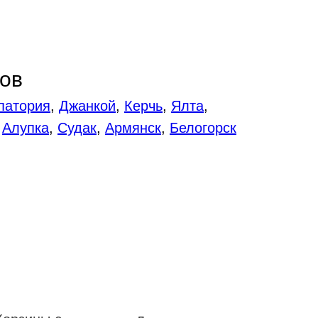
тов
патория
,
Джанкой
,
Керчь
,
Ялта
,
,
Алупка
,
Судак
,
Армянск
,
Белогорск