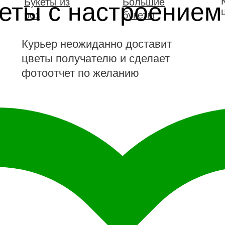
Букеты из
Большие
еты с настроение
роз
букеты
Курьер неожиданно доставит
цветы получателю и сделает
фотоотчет по желанию