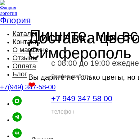
Флория
Пишите, мы вс
Доставка цвет
Каталог
Контакты
Симферополь
О магазине
Отзывы
с 08:00 до 19:00 ежедн
Оплата
Блог
Вы дарите не только цветы, но
График работы
❤️
️
+7(949) 347-58-00
+7 949 347 58 00
Телефон