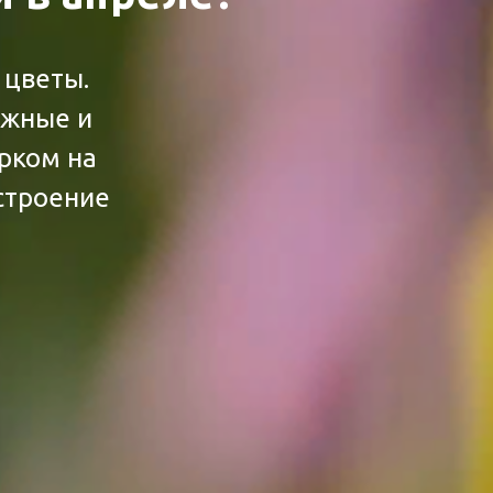
 цветы.
ежные и
рком на
строение