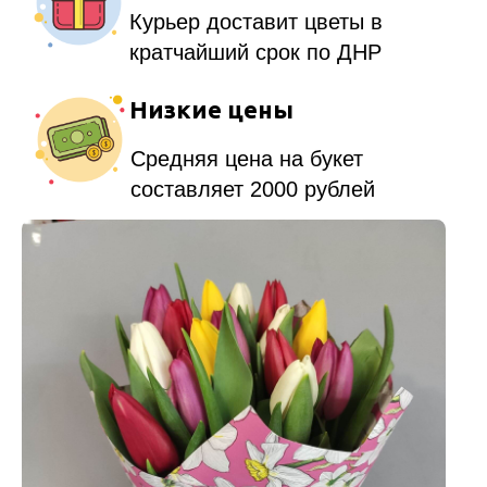
Клиенты
Доставили тысячи букетов по
Константиновке.
Виды цветов
Большой ассортимент цветов.
Свежесть и качество
гарантированны.
Акции
Подписывайтесь, что бы не
пропустить скидки.