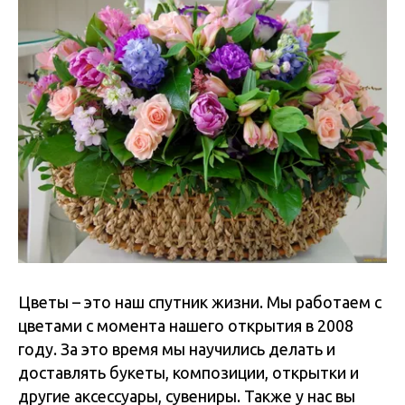
Города доставки цветов
Донецк
,
Волноваха
,
Горловка
,
Дебальцево
,
Докучаевск
,
Енакиево
,
Ждановка
,
Зугрес
,
Иловайск
,
Кировское
,
Мангуш
,
Макеевка
,
Цветы – это наш спутник жизни. Мы работаем с
Мариуполь
,
Новоазовск
,
Седово
,
цветами с момента нашего открытия в 2008
Снежное
,
Старобешево
,
году. За это время мы научились делать и
Тельманово
,
Торез
,
Харцызск
,
доставлять букеты, композиции, открытки и
Шахтёрск
,
Юнокоммунаровск
,
другие аксессуары, сувениры. Также у нас вы
Ясиноватая