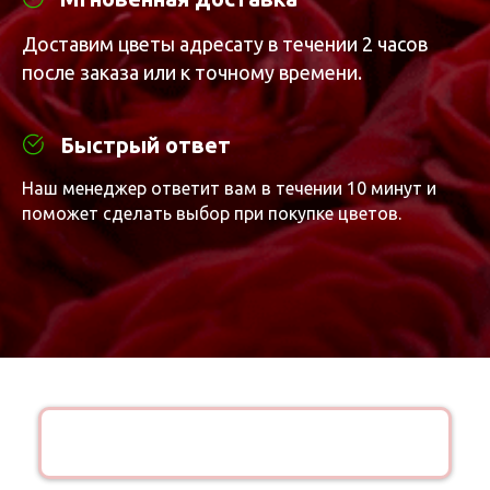
Доставим цветы адресату в течении 2 часов
после заказа или к точному времени.
Быстрый ответ
Преимущества нашего магазина
Наш менеджер ответит вам в течении 10 минут и
поможет сделать выбор при покупке цветов.
Товары
В ассортименте магазина более
200 вариантов букетов.
Рабочее время
Работаем с 7 утра до
23 часов ночи без выходных
Быстрая доставка
Курьер доставит цветы в
кратчайший срок по ДНР