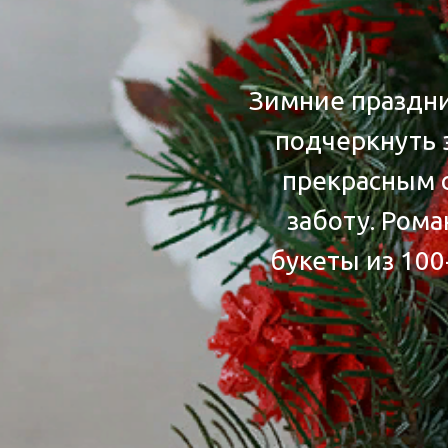
Зимние праздни
подчеркнуть 
прекрасным с
заботу. Ром
букеты из 100