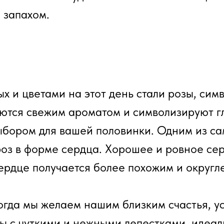
 запахом.
и
ых и цветами на этот день стали розы, си
тся свежим ароматом и символизируют глу
ыбором для вашей половинки. Одним из с
роз в форме сердца. Хорошее и ровное сер
сердце получается более похожим и округл
гда мы желаем нашим близким счастья, ус
ты с чуткими и нежными лепестками, идеаль