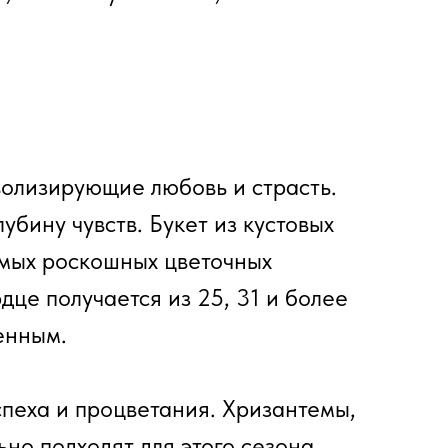
мволизирующие любовь и страсть.
бину чувств. Букет из кустовых
амых роскошных цветочных
дце получается из 25, 31 и более
енным.
пеха и процветания. Хризантемы,
но подходят для этого сезона.