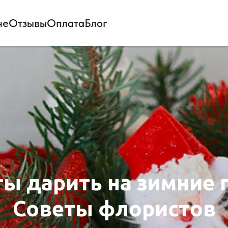
не
Отзывы
Оплата
Блог
ты дарить на зимние 
Советы флористов