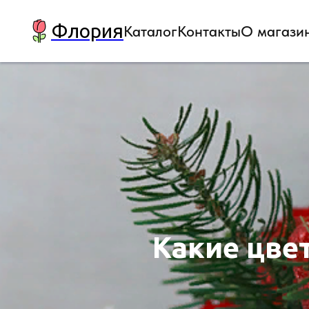
Флория
Каталог
Контакты
О магази
Какие цве