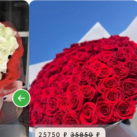
25750 ₽
35850
₽