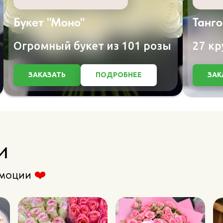
Букет "Моно"
Танго
Огромный букет из 101 розы
27 кр
ЗАКАЗАТЬ
ПОДРОБНЕЕ
ЗАК
и
 эмоции
❤️
️