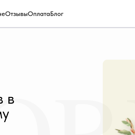
не
Отзывы
Оплата
Блог
OR
в в
му