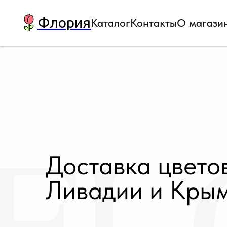
Флория
Каталог
Контакты
О магази
FL
Доставка цвето
Ливадии и Кры