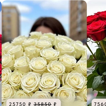
25750 ₽
35850
₽
756