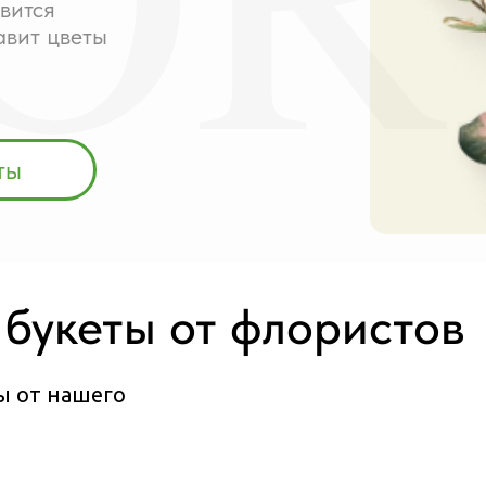
вится
авит цветы
ты
букеты от флористов
ы от нашего