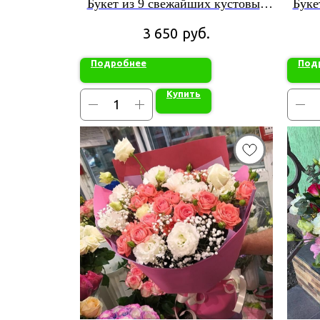
Букет из 9 свежайших кустовых
Буке
хризантем микс в зеленой
руб.
3 650
упаковке
Подробнее
Под
Купить