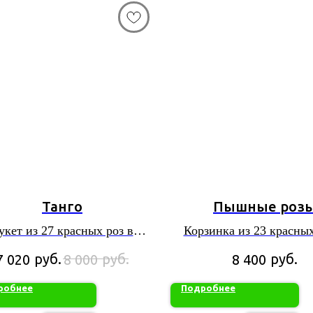
Танго
Пышные роз
укет из 27 красных роз в
Корзинка из 23 красных
упаковке
флористической зел
руб.
руб.
руб.
7 020
8 000
8 400
робнее
Подробнее