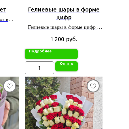
ет
Гелиевые шары в форме
цифр
оз в
е
Гелиевые шары в форме цифр –
идеальное украшение для вашего
руб.
1 200
праздника!
Подробнее
Купить