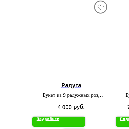
Радуга
Букет из 9 радужных роз,
Б
перевязанный лентой
руб.
4 000
Подробнее
Под