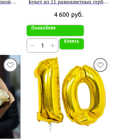
пной
Букет из 11 разноцветных гербер
в красивой упаковке
руб.
4 600
Подробнее
Купить