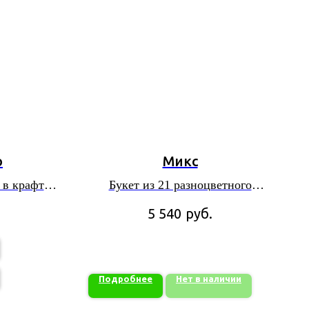
о
Микс
 в крафт
Букет из 21 разноцветного
тюльпана микс
руб.
5 540
Подробнее
Нет в наличии