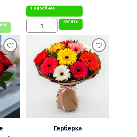
Подробнее
Купить
чии
е
Герберка