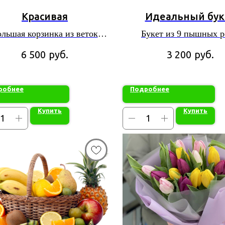
Красивая
Идеальный бук
ольшая корзинка из веток
Букет из 9 пышных р
ы, 3 роз, 3 гербер, кустовых
стильной упаковк
руб.
руб.
6 500
3 200
шек и разных декоративных
элементов
робнее
Подробнее
Купить
Купить