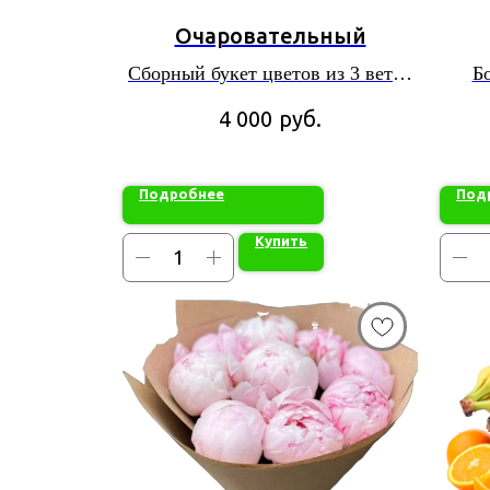
Очаровательный
Сборный букет цветов из 3 веток
Б
кустовой розы, 3 веток эустомы, 1
мимоз
руб.
4 000
гипсофилы
рома
Подробнее
Под
Купить