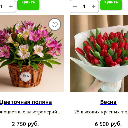
Купить
Купить
Цветочная поляна
Весна
зноцветных альстромерий в
25 высоких красных тю
плетенной корзине
руб.
руб.
2 750
6 500