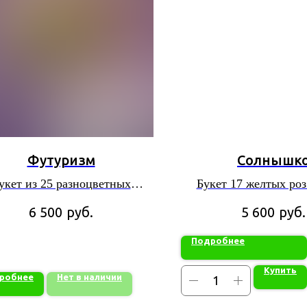
Футуризм
Солнышк
укет из 25 разноцветных
Букет 17 желтых роз
тюльпанов
бумаге
руб.
руб.
6 500
5 600
Подробнее
Купить
робнее
Нет в наличии