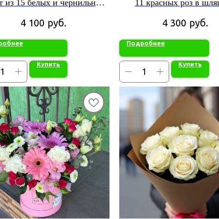
т из 15 белых и чернильных
11 красных роз в шля
тюльпанов
коробке
руб.
руб.
4 100
4 300
робнее
Подробнее
Купить
Купить