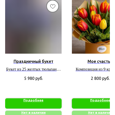
Праздничный букет
Мое счастье
Букет из 25 желтых тюльпанов
Композиция из 9 крас
и синих ирисов
желтых тюльпанов
5 980
руб.
2 800
руб.
декоративной зеле
Подробнее
Подробнее
Нет в наличии
Нет в наличии