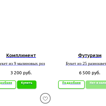
Комплимент
Футуризм
укет из 9 малиновых роз
Букет из 25 разноцве
тюльпанов
3 200
руб.
6 500
руб.
робнее
Купить
Подробнее
Нет в нал