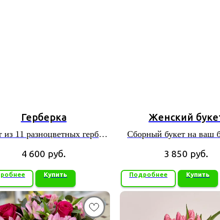
Герберка
Женский буке
т из 11 разноцветных гербер
Сборный букет на ваш 
в красивой упаковке
4 600
руб.
3 850
руб.
робнее
Купить
Подробнее
Купить