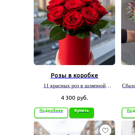
Розы в коробке
11 красных роз в шляпной
Сбала
коробке
х
4 300
руб.
Подробнее
Купить
Под