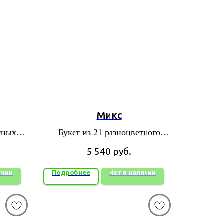
Микс
тных
Букет из 21 разноцветного
тюльпана микс
5 540
руб.
ичии
Подробнее
Нет в наличии