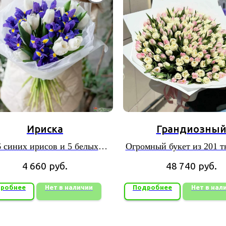
Ириска
Грандиозны
6 синих ирисов и 5 белых
Огромный букет из 201 
тюльпанов в упаковке
в пышной упаковк
4 660
руб.
48 740
руб.
робнее
Нет в наличии
Подробнее
Нет в нал