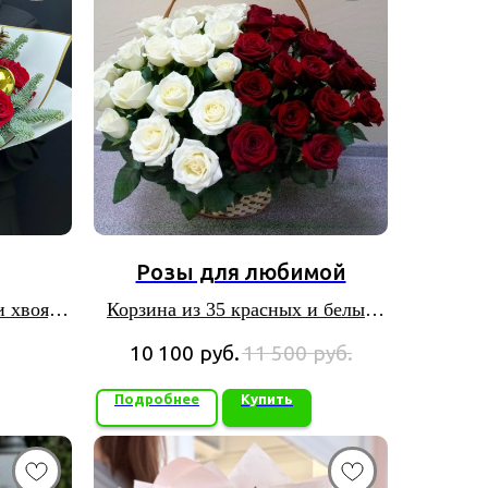
Розы для любимой
и хвоя,
Корзина из 35 красных и белых
р
роз
10 100
руб.
11 500
руб.
Подробнее
Купить