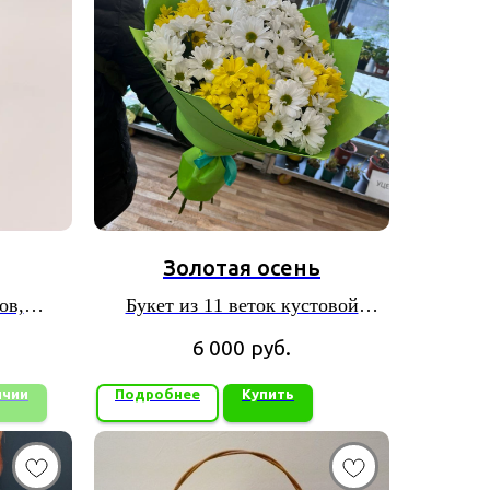
Золотая осень
ов,
Букет из 11 веток кустовой
ой
хризантемы
6 000
руб.
ичии
Подробнее
Купить