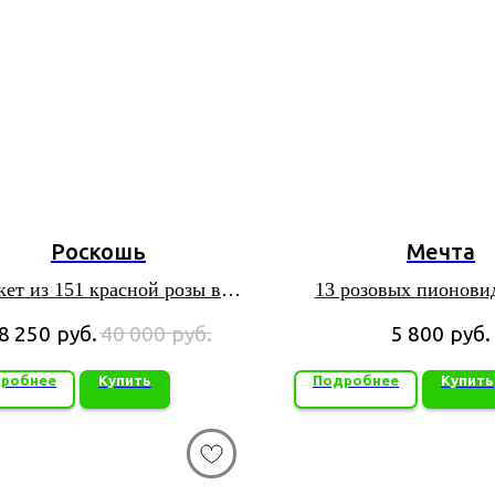
Роскошь
Мечта
кет из 151 красной розы в
13 розовых пионови
упаковке
сорта «Лондон Ай» в у
8 250
руб.
40 000
руб.
5 800
руб.
листов фоамир
робнее
Купить
Подробнее
Купить