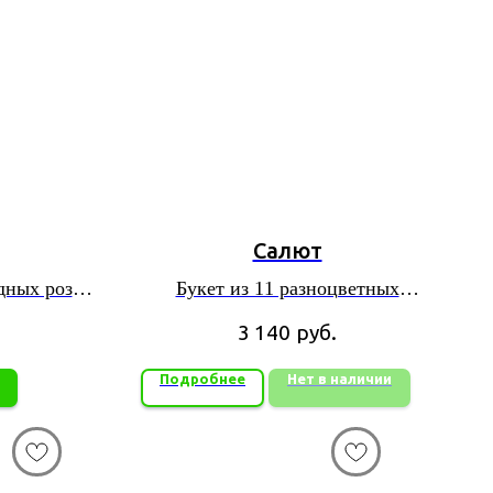
Салют
дных роз
Букет из 11 разноцветных
паковке из
тюльпанов микс
3 140
руб.
ана
Подробнее
Нет в наличии