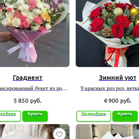
Градиент
Зимний уют
нсированный букет из роз и
9 красных роз роз, ветк
ризантем в нежных тонах
новогодний деко
5 850
руб.
4 900
руб.
робнее
Купить
Подробнее
Купить