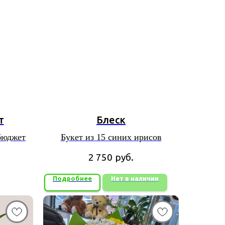
т
Блеск
бюджет
Букет из 15 синих ирисов
2 750
руб.
Подробнее
Нет в наличии