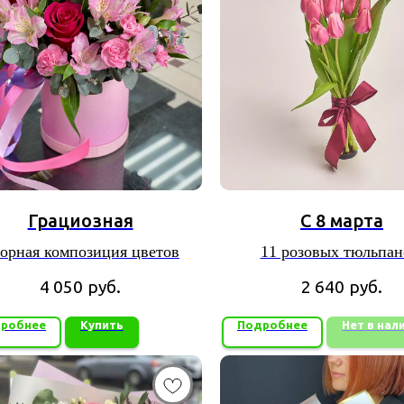
Грациозная
С 8 марта
орная композиция цветов
11 розовых тюльпан
перевязанных лент
4 050
руб.
2 640
руб.
робнее
Купить
Подробнее
Нет в нал