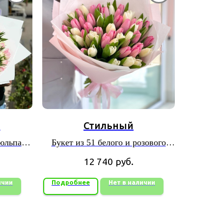
й
Стильный
тюльпана
Букет из 51 белого и розового
е
тюльпана в красивой упаковке
12 740
руб.
ичии
Подробнее
Нет в наличии