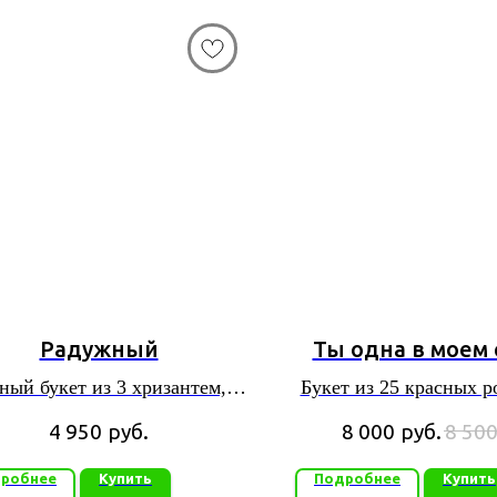
Радужный
Ты одна в моем
ный букет из 3 хризантем, 5
Букет из 25 красных р
роз, 3 альстромерий,
сердца
4 950
руб.
8 000
руб.
8 50
декоративной зелени
робнее
Купить
Подробнее
Купить