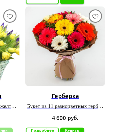
а
Герберка
 желтых
Букет из 11 разноцветных гербер
сов
в красивой упаковке
4 600
руб.
ичии
Подробнее
Купить