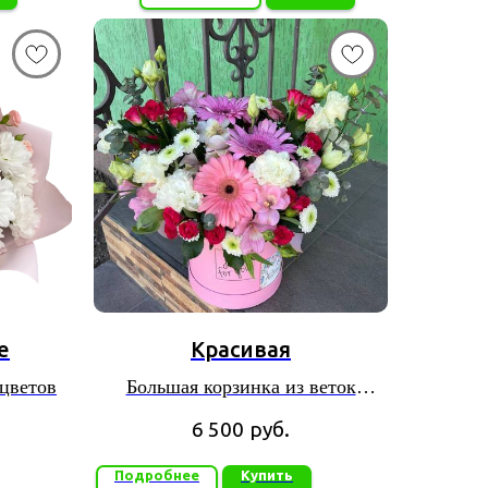
е
Красивая
цветов
Большая корзинка из веток
мимозы, 3 роз, 3 гербер, кустовых
6 500
руб.
ромашек и разных декоративных
элементов
Подробнее
Купить