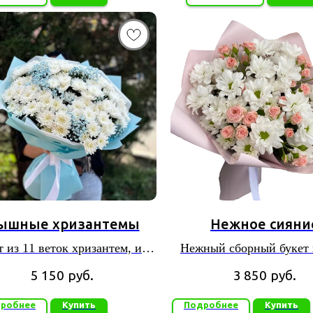
ышные хризантемы
Нежное сияни
т из 11 веток хризантем, и 4
Нежный сборный букет 
гипсофил
5 150
руб.
3 850
руб.
робнее
Купить
Подробнее
Купить