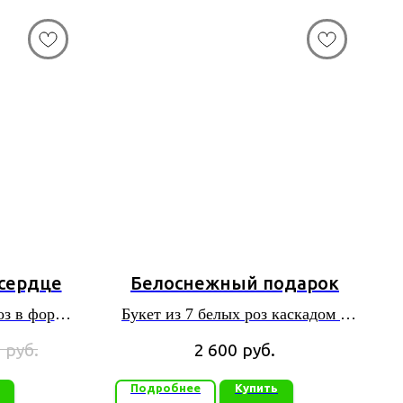
 сердце
Белоснежный подарок
оз в форме
Букет из 7 белых роз каскадом в
крафт - бумаге
0
руб.
2 600
руб.
Подробнее
Купить