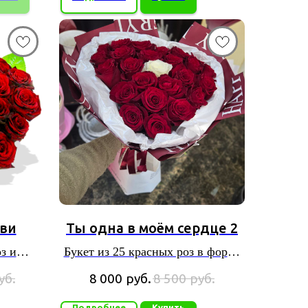
ви
Ты одна в моём сердце 2
з и
Букет из 25 красных роз в форме
сердца
уб.
8 000
руб.
8 500
руб.
Подробнее
Купить