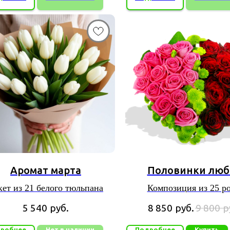
Аромат марта
Половинки люб
кет из 21 белого тюльпана
Композиция из 25 ро
хризантемы
5 540
руб.
8 850
руб.
9 800
р
робнее
Нет в наличии
Подробнее
Купить