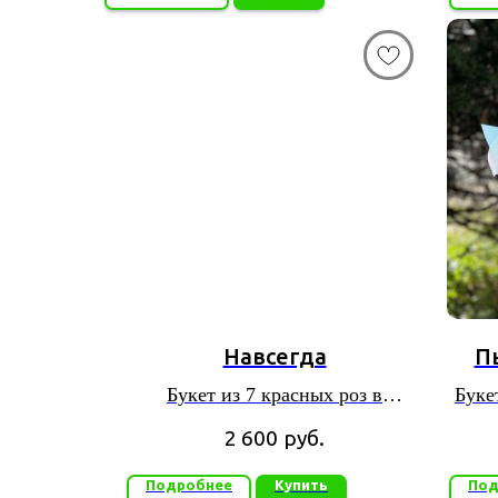
Навсегда
П
Букет из 7 красных роз в
Буке
красивой упаковке
2 600
руб.
Подробнее
Купить
Под