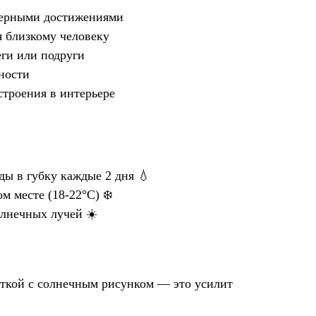
ьерными достижениями
 близкому человеку
ги или подруги
ности
строения в интерьере
ды в губку каждые 2 дня 💧
м месте (18-22°C) ❄️
лнечных лучей ☀️
ткой с солнечным рисунком — это усилит