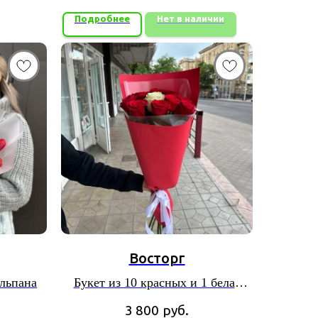
Подробнее
Нет в наличии
Восторг
юльпана
Букет из 10 красных и 1 белая
роза в центре в красной упаковке
3 800
руб.