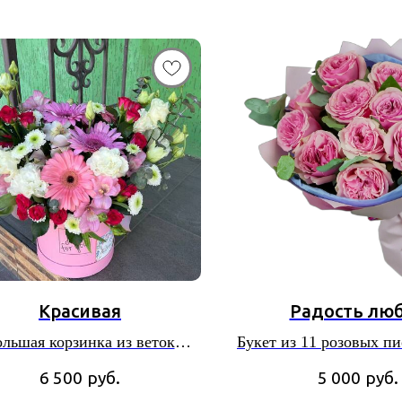
Красивая
Радость лю
ольшая корзинка из веток
Букет из 11 розовых п
ы, 3 роз, 3 гербер, кустовых
роз
6 500
руб.
5 000
руб.
шек и разных декоративных