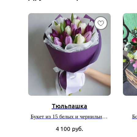
Тюльпашка
Букет из 15 белых и чернильных
Б
тюльпанов
мимоз
4 100
руб.
рома