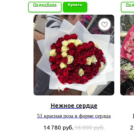
Подробнее
Купить
Под
Нежное сердце
51 красная роза в форме сердца
"Дж
14 780
руб.
16 000
руб.
2