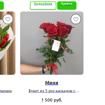
Подробнее
Купить
Мини
льпана
Букет из 5 роз каскадом с
листьями аспедистры
1 500
руб.