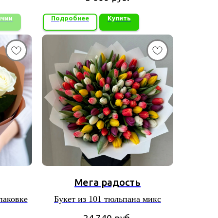
ичии
Подробнее
Купить
Мега радость
паковке
Букет из 101 тюльпана микс