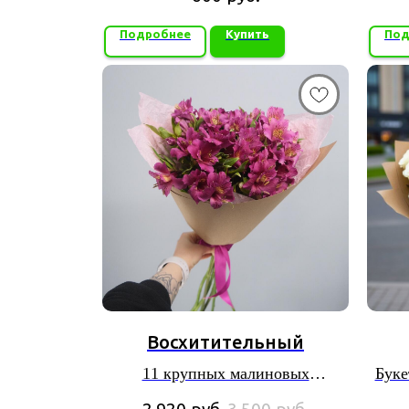
Подробнее
Купить
Под
Восхитительный
11 крупных малиновых
Буке
альстромерий