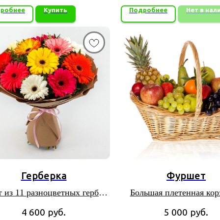
робнее
Купить
Подробнее
Нет в нал
Герберка
Фуршет
т из 11 разноцветных гербер
Большая плетенная кор
в красивой упаковке
набором фруктов
4 600
руб.
5 000
руб.