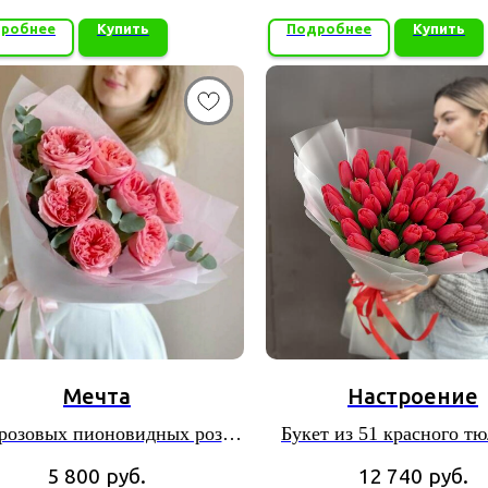
робнее
Купить
Подробнее
Купить
Мечта
Настроение
 розовых пионовидных роз
Букет из 51 красного т
 «Лондон Ай» в упаковке из
5 800
руб.
12 740
руб.