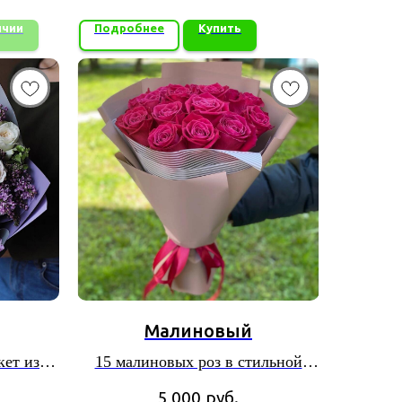
ичии
Подробнее
Купить
Малиновый
кет из
15 малиновых роз в стильной
з
упаковке
5 000
руб.