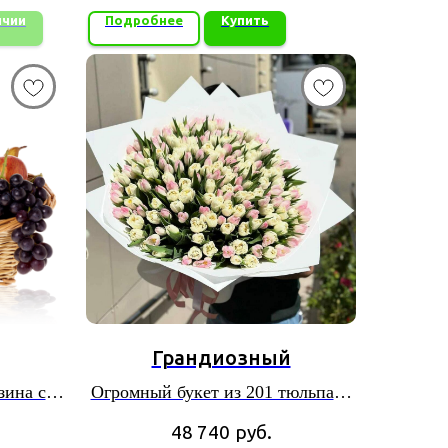
ичии
Подробнее
Купить
Грандиозный
зина с
Огромный букет из 201 тюльпана
в пышной упаковке
48 740
руб.