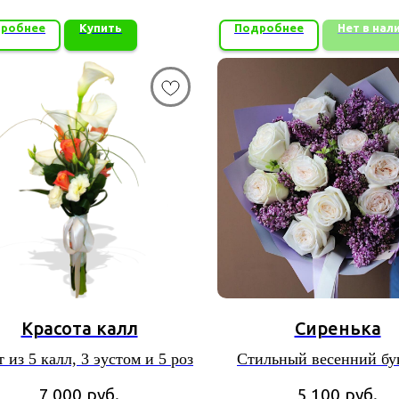
листов фоамирана
робнее
Купить
Подробнее
Нет в нал
Красота калл
Сиренька
 из 5 калл, 3 эустом и 5 роз
Стильный весенний бу
сирени и белых ро
7 000
руб.
5 100
руб.