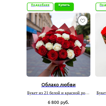
Подробнее
Купить
Под
Облако любви
Букет из 21 белой и красной розы
Буке
в красивой упаковке.
6 800
руб.