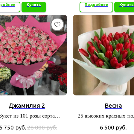
элементов
робнее
Купить
Подробнее
Купить
Джамилия 2
Весна
Букет из 101 розы сорта
25 высоких красных тю
амилия" в белой упаковке
5 750
руб.
28 000
руб.
6 500
руб.