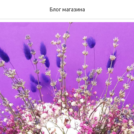
композиция от флорист
Блог магазина