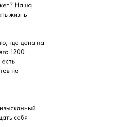
укет? Наша
ать жизнь
ю, где цена на
его 1200
 есть
тов по
 изысканный
щать себя