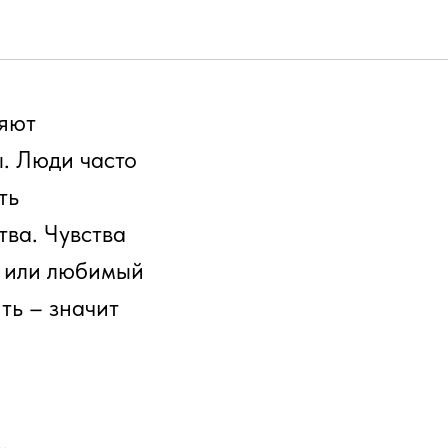
ляют
. Люди часто
ть
тва. Чувства
й или любимый
ть – значит