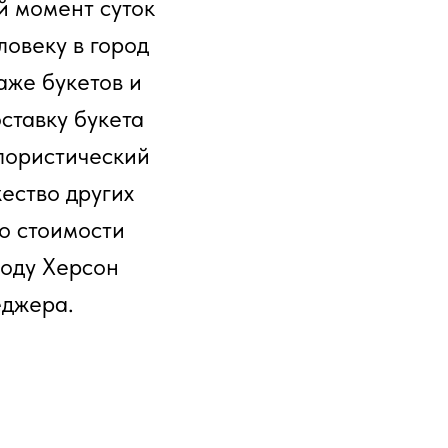
й момент суток
ловеку в город
аже букетов и
ставку букета
флористический
ество других
о стоимости
роду Херсон
еджера.