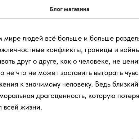
а цветов по Херсону
Блог магазина
 мире людей всё больше и больше разде
ежличностные конфликты, границы и войны
ать друг о друге, как о человеке, не цени
о не что не может заставить выгорать чувс
жения к значимому человеку. Ведь близки
 моральная драгоценность, которую потеря
л всей жизни.