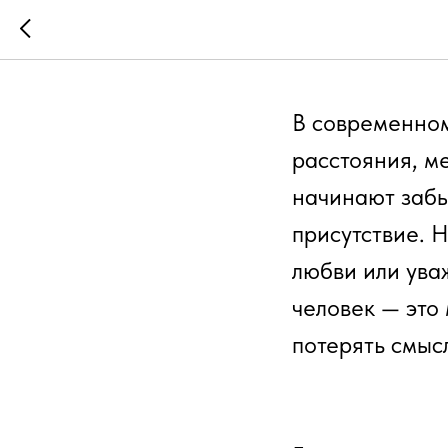
Доставк
В современном
расстояния, м
начинают забыв
присутствие. Н
любви или ува
человек — это
потерять смыс