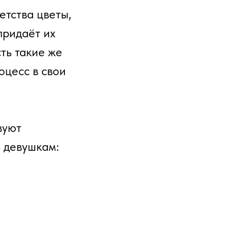
етства цветы,
придаёт их
сть такие же
оцесс в свои
вуют
 девушкам: