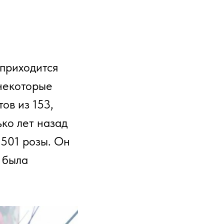
приходится
 некоторые
ов из 153,
ько лет назад
 501 розы. Он
 была