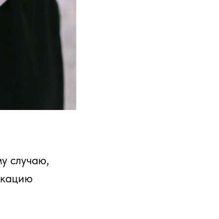
му случаю,
икацию