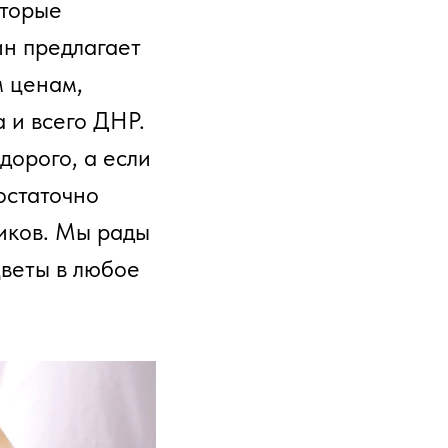
оторые
ин предлагает
м ценам,
 и всего ДНР.
дорого, а если
остаточно
ников. Мы рады
цветы в любое