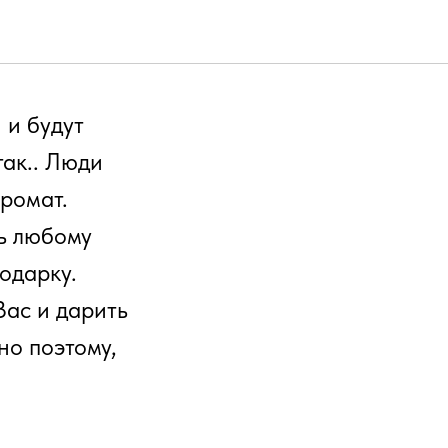
 и будут
так.. Люди
аромат.
ь любому
одарку.
Вас и дарить
о поэтому,