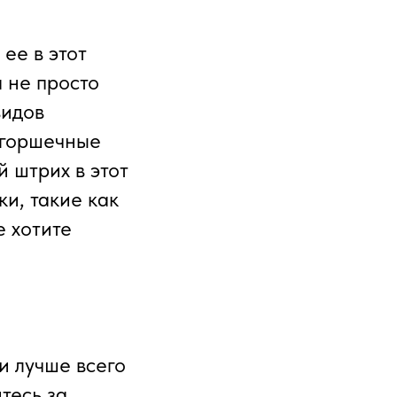
ее в этот
 не просто
видов
и горшечные
 штрих в этот
и, такие как
е хотите
и лучше всего
тесь за