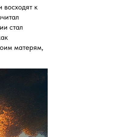
и восходят к
очитал
ии стал
как
воим матерям,