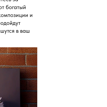
ют богатый
композиции и
подойдут
шутся в ваш