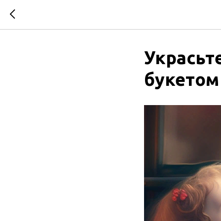
Украсьт
букетом