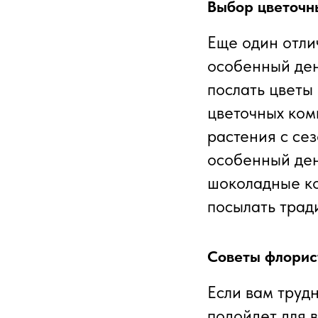
Выбор цветочн
Еще один отлич
особенный ден
послать цветы
цветочных ком
растения с се
особенный ден
шоколадные ко
посылать трад
Советы флорис
Если вам труд
подойдет для 