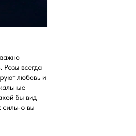
 важно
. Розы всегда
ируют любовь и
икальные
акой бы вид
к сильно вы