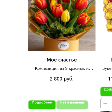
Мое счастье
Композиция из 9 красных и
Буке
желтых тюльпанов с
руб.
2 800
1
декоративной зеленью
Под
Подробнее
Нет в наличии