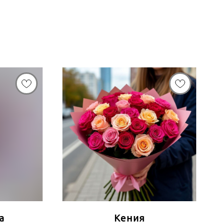
а
Кения