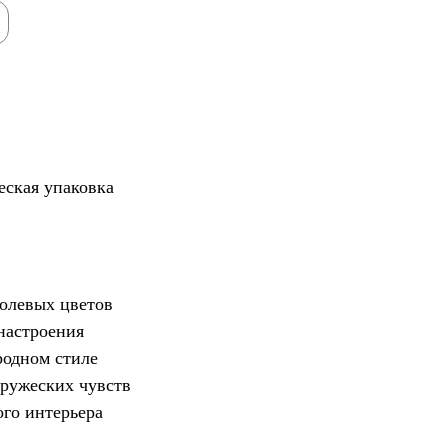
еская упаковка
олевых цветов
настроения
родном стиле
ружеских чувств
го интерьера