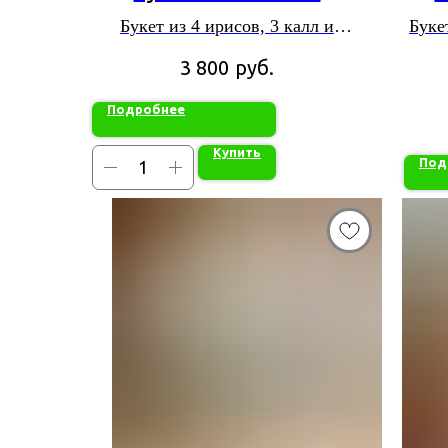
Букет из 4 ирисов, 3 калл и
Буке
аспедистры
руб.
3 800
Подробнее
Купить
Под