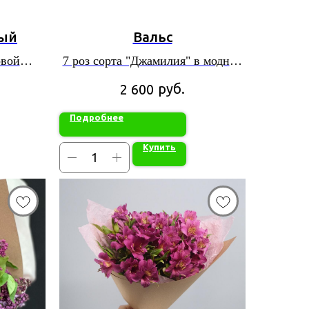
ый
Вальс
овой
7 роз сорта "Джамилия" в модной
упаковке
руб.
2 600
Подробнее
Купить