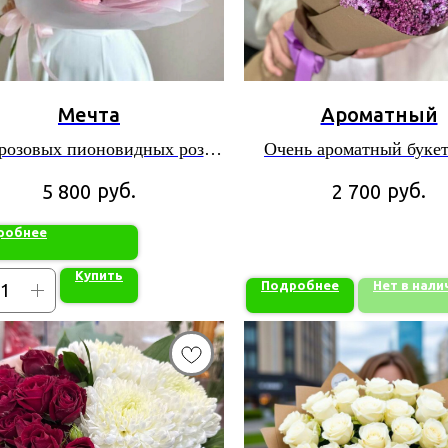
Мечта
Ароматный
 розовых пионовидных роз
Очень ароматный букет
 «Лондон Ай» в упаковке из
веток сирени
руб.
руб.
5 800
2 700
листов фоамирана
робнее
Купить
Подробнее
Нет в нали