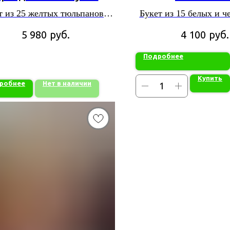
т из 25 желтых тюльпанов и
Букет из 15 белых и 
синих ирисов
тюльпанов
руб.
руб.
5 980
4 100
Подробнее
Купить
робнее
Нет в наличии