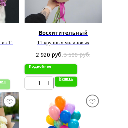
Восхитительный
 из 11
11 крупных малиновых
альстромерий
руб.
руб.
2 920
3 500
Подробнее
Купить
чии