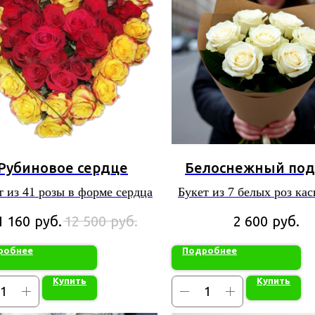
Рубиновое сердце
Белоснежный под
т из 41 розы в форме сердца
Букет из 7 белых роз ка
крафт - бумаге
руб.
руб.
руб.
1 160
12 500
2 600
робнее
Подробнее
Купить
Купить