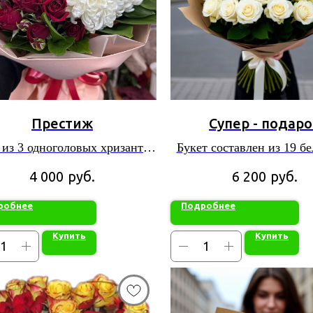
Престиж
Супер - подар
 из 3 одноголовых хризантем
Букет составлен из 19 б
и 4 кустовых роз
руб.
руб.
4 000
6 200
робнее
Подробнее
Купить
Купить