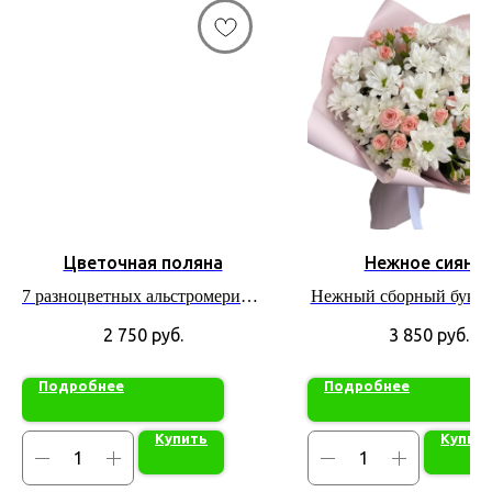
Цветочная поляна
Нежное сияни
7 разноцветных альстромерий в
Нежный сборный букет
плетенной корзине
2 750
руб.
3 850
руб.
Подробнее
Подробнее
Купить
Купит