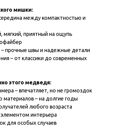
кого мишки:
я середина между компактностью и
й, мягкий, приятный на ощупь
лофайбер
я – прочные швы и надежные детали
ния – от классики до современных
нно этого медведя:
змера – впечатляет, но не громоздок
о материалов – на долгие годы
получателей любого возраста
 элементом интерьера
ок для особых случаев