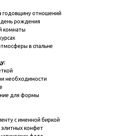
а годовщину отношений
а день рождения
ой комнаты
курсах
атмосферы в спальне
у:
еткой
при необходимости
е
ание для формы
ленту с именной биркой
й элитных конфет