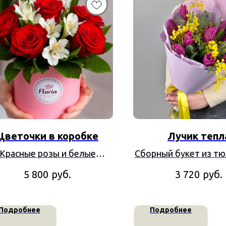
Цветочки в коробке
Лучик тепл
Красные розы и белые
Сборный букет из тю
льстромерии в шляпной
ирисов
руб.
руб.
5 800
3 720
коробке
Подробнее
Подробнее