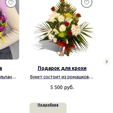
а
Подарок для крохи
льпаны и
Букет состоит из ромашковой
хризантемы, 5 роз, 3 калл, 3
руб.
5 500
гипсофил, бамбука, 2
гвоздики, 3 хризантем и
листьев чики.
Подробнее