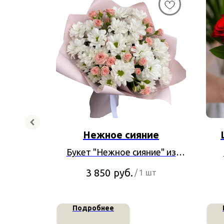
тазия
Нежное сияние
 из 7
Букет "Нежное сияние" из
 ели и
хризантем и роз спрей
а
руб.
3 850
/
1 шт
Подробнее