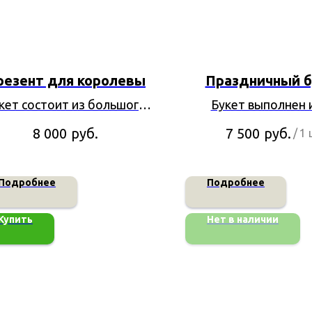
резент для королевы
Праздничный б
кет состоит из большого
Букет выполнен 
абора сезонных цветов
тюльпанов и ир
руб.
руб.
8 000
7 500
/
1 
цветов.
Подробнее
Подробнее
Купить
Нет в наличии