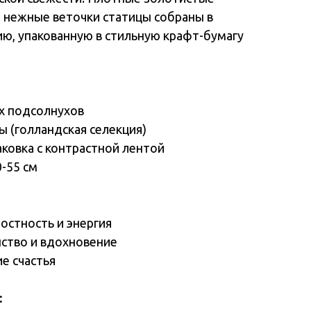
и нежные веточки статицы собраны в
ю, упакованную в стильную крафт-бумагу
ых подсолнухов
цы (голландская селекция)
аковка с контрастной лентой
0-55 см
остность и энергия
янство и вдохновение
ие счастья
: