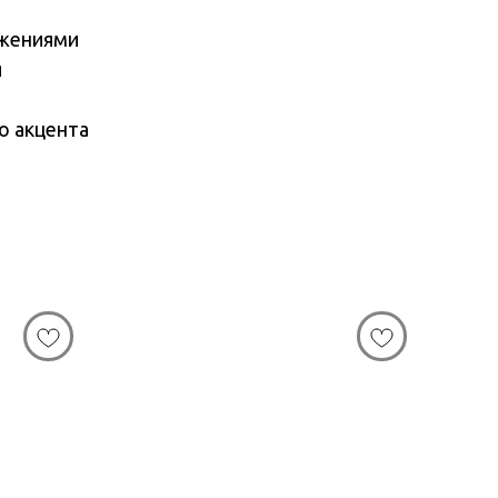
ижениями
я
о акцента