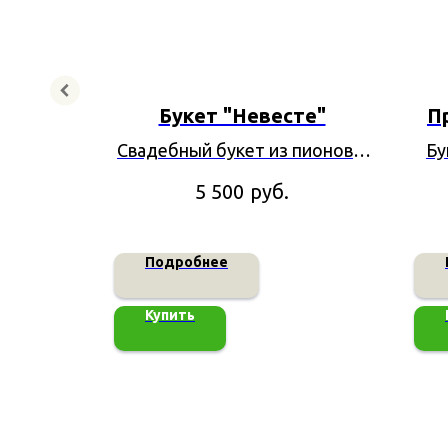
тазия
Букет "Невесте"
П
 из 7
Свадебный букет из пионов и
Бу
 ели и
кустовой розы
н
руб.
5 500
Подробнее
Купить