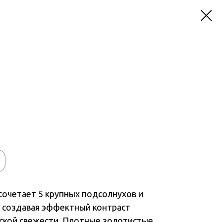
сочетает 5 крупных подсолнухов и
 создавая эффектный контраст
рской свежести. Плотные золотистые