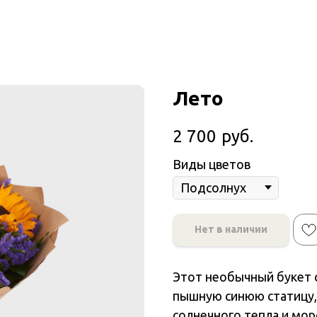
Лето
2 700
руб.
Виды цветов
Нет в наличии
Этот необычный букет 
пышную синюю статицу,
солнечного тепла и мо