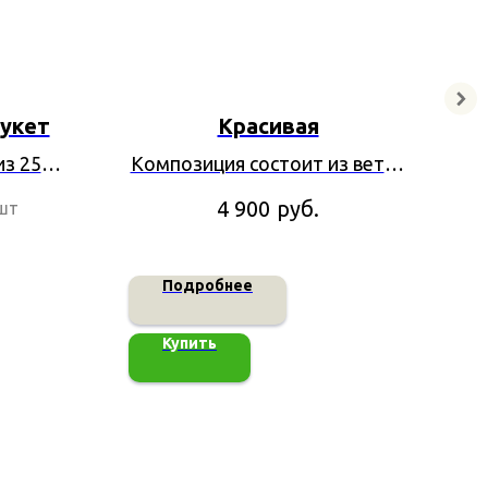
укет
Красивая
из 25
Композиция состоит из веток
исов
мимозы, 3 роз, 3 гербер,
руб.
4 900
шт
кустовых ромашек
Подробнее
Купить